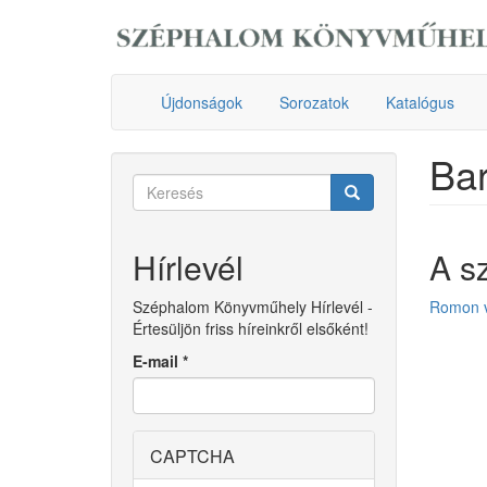
Ugrás
a
tartalomra
Újdonságok
Sorozatok
Katalógus
Bar
Keresés
űrlap
Keresés
Hírlevél
A s
Széphalom Könyvműhely Hírlevél -
Romon v
Értesüljön friss híreinkről elsőként!
E-mail
*
CAPTCHA