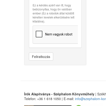
Ez a kérdés azért van itt, hogy
bebizonyítsa, hogy ön valóban
ember (Ez a robotok által küldött
kéretlen levelek elkerülésére lett
kitalálva).
Feliratkozás
Írók Alapítványa - Széphalom Könyvműhely
| Székh
Telefon: +36 1 618 1050 | E-mail:
info@szephalom-ko