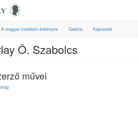
A magyar irodalom évkönyve
Galéria
Kapcsolat
lay Ö. Szabolcs
zerző művei
irág