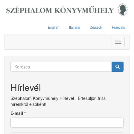
Ugrás
a
tartalomra
English
Italiano
Deutsch
Francais
Toggle
navigati
Keresés
űrlap
Keresés
Hírlevél
Széphalom Könyvműhely Hírlevél - Értesüljön friss
híreinkről elsőként!
E-mail
*