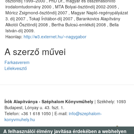
ösztöndíj 1999–2000 , PhD Dr., magyar és összehasonlító
irodalomtudomány 2000 , MTA Bolyai-ösztöndíj 2002-2005 ,
Móricz Zsigmond-ösztöndíj 2007 , Magyar Napló-regénypályázat
3. díj 2007 , Tokaji Írótábor-díj 2007 , Barankovics Alapítvány
Alkotói Ösztöndíj 2008 , Bertha Bulcsú-emlékdíj 2008 , Bella
István-díj 2009.
Haonlap:
http://w3.externet.hu/~nagygabor
A szerző művei
Farkasverem
Lélekvesztő
Írók Alapítványa - Széphalom Könyvműhely
| Székhely: 1093
Budapest, Lónyay u. 43. fszt. 1.
Telefon: +36 1 618 1050 | E-mail:
info@szephalom-
konyvmuhely.hu
A felhasználói élmény javítása érdekében a webhelyen