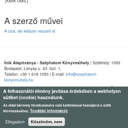
[KMIK UMIL]
A szerző művei
A cica, aki kétszer veszett el
Írók Alapítványa - Széphalom Könyvműhely
| Székhely: 1093
Budapest, Lónyay u. 43. fszt. 1.
Telefon: +36 1 618 1050 | E-mail:
info@szephalom-
konyvmuhely.hu
A felhasználói élmény javítása érdekében a webhelyen
sütiket (cookie) használunk.
Az oldal bármely hivatkozására való kattintással hozzájárul a sütik
További információ
létrehozásához.
Elfogadom
Köszönöm, nem