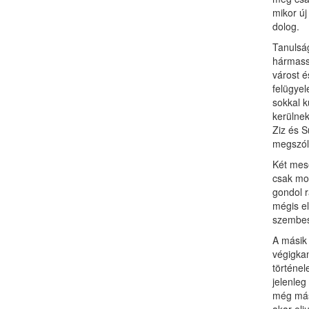
mikor új
dolog.
Tanulság
hármassa
várost é
felügyel
sokkal k
kerülnek
Ziz és S
megszóla
Két mesé
csak mos
gondol r
mégis el
szembes
A másik 
végigkan
történel
jelenleg
még másh