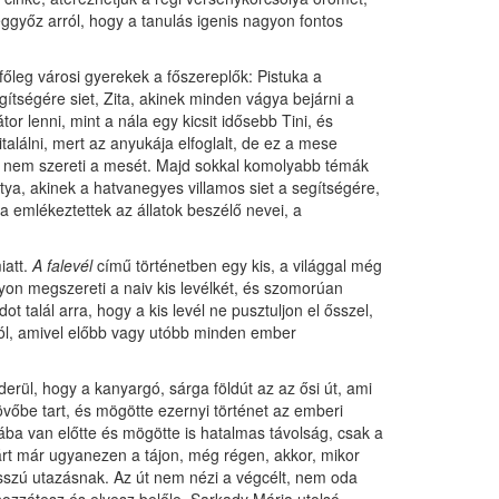
eggyőz arról, hogy a tanulás igenis nagyon fontos
főleg városi gyerekek a főszereplők: Pistuka a
tségére siet, Zita, akinek minden vágya bejárni a
or lenni, mint a nála egy kicsit idősebb Tini, és
italálni, mert az anyukája elfoglalt, de ez a mese
lán nem szereti a mesét. Majd sokkal komolyabb témák
tya, akinek a hatvanegyes villamos siet a segítségére,
ra emlékeztettek az állatok beszélő nevei, a
iatt.
A falevél
című történetben egy kis, a világgal még
gyon megszereti a naiv kis levélkét, és szomorúan
 talál arra, hogy a kis levél ne pusztuljon el ősszel,
ról, amivel előbb vagy utóbb minden ember
rül, hogy a kanyargó, sárga földút az az ősi út, ami
övőbe tart, és mögötte ezernyi történet az emberi
iába van előtte és mögötte is hatalmas távolság, csak a
járt már ugyanezen a tájon, még régen, akkor, mikor
sszú utazásnak. Az út nem nézi a végcélt, nem oda