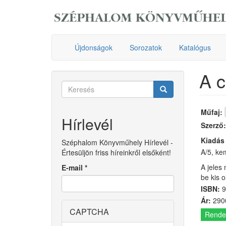
Ugrás
a
tartalomra
Újdonságok
Sorozatok
Katalógus
A c
Keresés
űrlap
Keresés
Műfaj:
Hírlevél
Szerző
Kiadás
Széphalom Könyvműhely Hírlevél -
A/5, kem
Értesüljön friss híreinkről elsőként!
A jeles
E-mail
*
be kis 
ISBN:
9
Ár:
2900
CAPTCHA
Rende