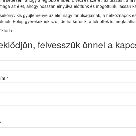
utni sebesen, ahogy a legtöbb ember. Élvezi és szereti az utazást, ami 
aga az élet, ahogy hosszan elnyúlva előttünk és mögöttünk, lassan k
sekönyv kis gyűjteménye az élet nagy tanulságainak, a hétköznapok e
eknek. Főleg gyerekeknek szól, de ha keresik, a felnőttek is megtalálha
iktória
eklődjön, felvesszük önnel a kapcs
cím
*
*