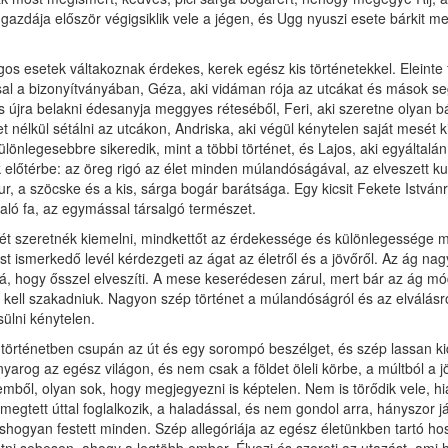
 gazdája először végigsiklik vele a jégen, és Ugg nyuszi esete bárkit m
os esetek váltakoznak érdekes, kerek egész kis történetekkel. Eleinte 
l a bizonyítványában, Géza, aki vidáman rója az utcákat és mások segí
s újra belakni édesanyja meggyes réteséből, Feri, aki szeretne olyan bát
et nélkül sétálni az utcákon, Andriska, aki végül kénytelen saját mesét k
ülönlegesebbre sikeredik, mint a többi történet, és Lajos, aki egyálta
 előtérbe: az öreg rigó az élet minden múlandóságával, az elveszett ku
ur, a szöcske és a kis, sárga bogár barátsága. Egy kicsit Fekete István
ló fa, az egymással társalgó természet.
t szeretnék kiemelni, mindkettőt az érdekessége és különlegessége m
t ismerkedő levél kérdezgeti az ágat az életről és a jövőről. Az ág na
á, hogy ősszel elveszíti. A mese keserédesen zárul, mert bár az ág módot
 kell szakadniuk. Nagyon szép történet a múlandóságról és az elválás
ülni kénytelen.
történetben csupán az út és egy sorompó beszélget, és szép lassan kide
yarog az egész világon, és nem csak a földet öleli körbe, a múltból a j
emből, olyan sok, hogy megjegyezni is képtelen. Nem is törődik vele, h
 megtett úttal foglalkozik, a haladással, és nem gondol arra, hányszor 
ogyan festett minden. Szép allegóriája az egész életünkben tartó ho