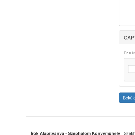
CAP
Ez a ké
Bekül
Írók Alapítványa - Széphalom Könyvműhely
| Székh