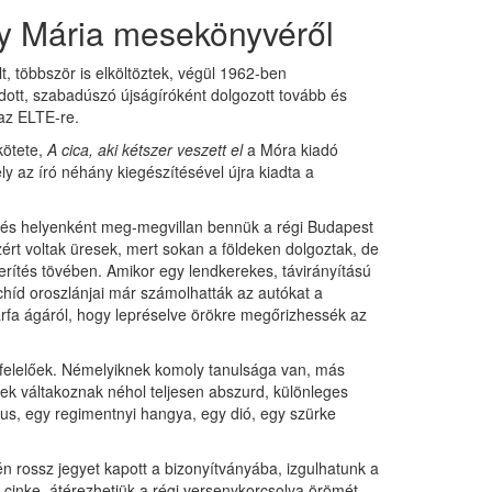
ady Mária mesekönyvéről
, többször is elköltöztek, végül 1962-ben
ott, szabadúszó újságíróként dolgozott tovább és
 az ELTE-re.
kötete,
A cica, aki kétszer veszett el
a Móra kiadó
az író néhány kiegészítésével újra kiadta a
k és helyenként meg-megvillan bennük a régi Budapest
ért voltak üresek, mert sokan a földeken dolgoztak, de
erítés tövében. Amikor egy lendkerekes, távirányítású
chíd oroszlánjai már számolhatták az autókat a
arfa ágáról, hogy lepréselve örökre megőrizhessék az
gfelelőek. Némelyiknek komoly tanulsága van, más
ek váltakoznak néhol teljesen abszurd, különleges
us, egy regimentnyi hangya, egy dió, egy szürke
én rossz jegyet kapott a bizonyítványába, izgulhatunk a
cinke, átérezhetjük a régi versenykorcsolya örömét,