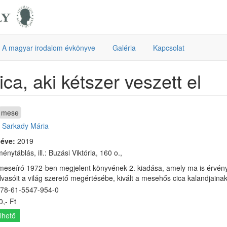
A magyar irodalom évkönyve
Galéria
Kapcsolat
ica, aki kétszer veszett el
mese
:
Sarkady Mária
 éve:
2019
énytáblás, ill.: Buzási Viktória, 160 o.,
 meseíró 1972-ben megjelent könyvének 2. kiadása, amely ma is érvén
olvasóit a világ szerető megértésébe, kivált a mesehős cica kalandjain
78-61-5547-954-0
,- Ft
lhető