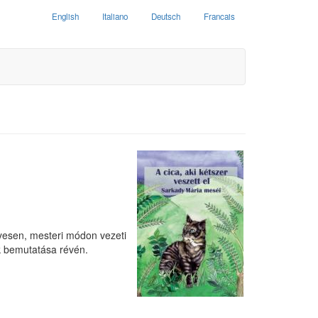
English
Italiano
Deutsch
Francais
yesen, mesteri módon vezeti
ak bemutatása révén.