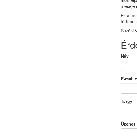
akar elj
meséje m
Ez a me
történet
Buzási V
Érd
Név
E-mail 
Tárgy
Üzenet