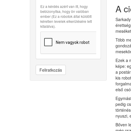
A c
Ez a kérdés azért van itt, hogy
bebizonyítsa, hogy ön valóban
ember (Ez a robotok által küldött
Sarkady 
kéretlen levelek elkerülésére lett
érettség
kitalálva).
meséket 
Több mes
gondozá
mesekön
Ezek a m
képe: eg
Feliratkozás
a postár
kis robo
forgalma
első csó
Egymástó
pedig cs
történés
nyuszi, 
Bőven le
még csak