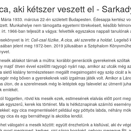
ica, aki kétszer veszett el - Sark
Mária 1933. március 22-én született Budapesten. Édesapja kertész volt
izett. Munkahelye nem támogatta egyetemi törekvéseit, később felmond
írt. 1966-ban teljesült a vágya: felvették egyszakos nappali tanulónak
ekönyvet is írt:
Csil-csal füzike
,
A cica, aki szerette a holdat
. Legelső 
sában jelent meg 1972-ben. 2019 júliusában a Széphalom Könyvműhely 
yvet.
esék ablakot tárnak a múltra: korábbi generációk gyerekeinek szólta
y majd’ ötven évvel ezelőtti ragyogó nyári nap, amikor az utcák még az
a siető kislány természetesen megállt megsimogatni egy szép cicát a k
tegér még bőven a gyerekeknek való izgalmas játék volt. Amikor a Lán
s úton, de a szerelmesek még le-letéptek egy falevelet az útmenti juh
k emlékét.
l független, rövid kis mesék ezek, estimesének elalvás előtt pont me
ak egyszerű, kerek kis történet. Ma is hétköznapinak számító esemény
ekkel: egy cica megmentéséért például egy pöttyös labda, néhány mók
egy cica és egy bernáthegyi is akcióba lendül.
het válogatni a mesék között: együtt érezhetünk a kisfiúval, aki év vég
 most megismert, kedves, pici sárga bogárért, nehogy megegye Rij, a 