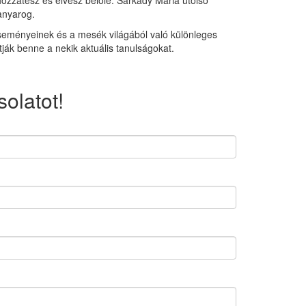
hozzátesz és elvesz belőle. Sarkady Mária utolsó
anyarog.
seményeinek és a mesék világából való különleges
tják benne a nekik aktuális tanulságokat.
olatot!