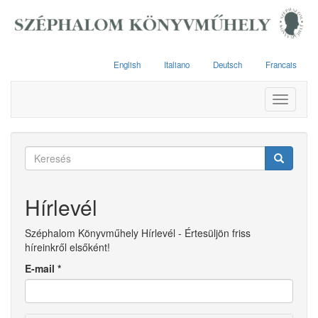
Ugrás
a
tartalomra
English
Italiano
Deutsch
Francais
Toggle
navigati
Keresés
űrlap
Keresés
Hírlevél
Széphalom Könyvműhely Hírlevél - Értesüljön friss
híreinkről elsőként!
E-mail
*