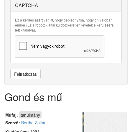
CAPTCHA
Ez a kérdés azért van itt, hogy bebizonyítsa, hogy ön valóban
ember (Ez a robotok által küldött kéretlen levelek elkerülésére
lett kitalálva).
Feliratkozás
Gond és mű
Műfaj:
tanulmány
Szerző:
Bertha Zoltán
Kiadás éve:
1994