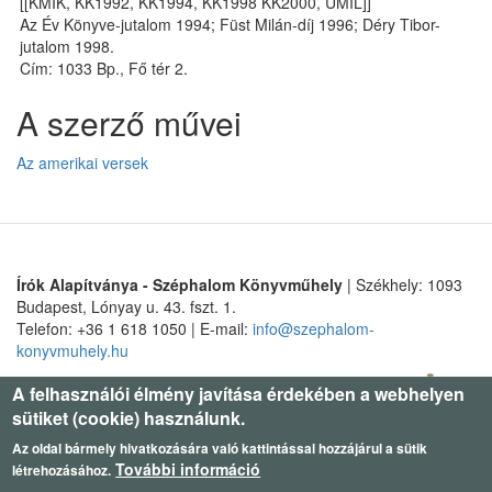
[[KMIK, KK1992, KK1994, KK1998 KK2000, UMIL]]
Az Év Könyve-jutalom 1994; Füst Milán-díj 1996; Déry Tibor-
jutalom 1998.
Cím: 1033 Bp., Fő tér 2.
A szerző művei
Az amerikai versek
Írók Alapítványa - Széphalom Könyvműhely
| Székhely: 1093
Budapest, Lónyay u. 43. fszt. 1.
Telefon: +36 1 618 1050 | E-mail:
info@szephalom-
konyvmuhely.hu
A felhasználói élmény javítása érdekében a webhelyen
sütiket (cookie) használunk.
Az oldal bármely hivatkozására való kattintással hozzájárul a sütik
További információ
létrehozásához.