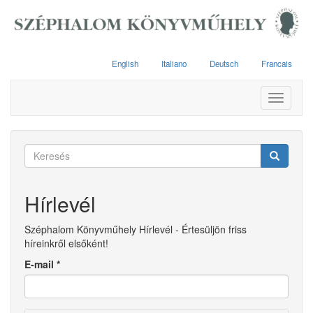
Ugrás
a
tartalomra
English
Italiano
Deutsch
Francais
Toggle
navigati
Keresés
űrlap
Keresés
Hírlevél
Széphalom Könyvműhely Hírlevél - Értesüljön friss
híreinkről elsőként!
E-mail
*