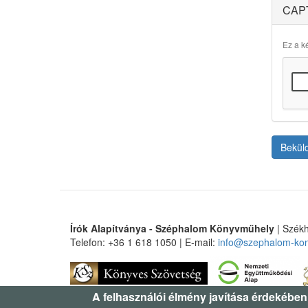
CAP
Ez a ké
Bekül
Írók Alapítványa - Széphalom Könyvműhely
| Székh
Telefon: +36 1 618 1050 | E-mail:
info@szephalom-ko
A felhasználói élmény javítása érdekében