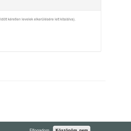
ött kéretlen levelek elkerülésére lett kitalálva).
Elfogadom
Köszönöm, nem