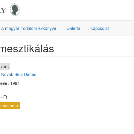
A magyar irodalom évkönyve
Galéria
Kapcsolat
mesztikálás
vers
:
Novák Béla Dénes
 éve:
1994
- Ft
endelhető