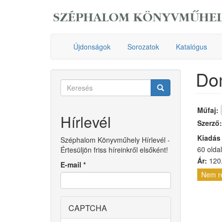
Ugrás
a
tartalomra
Újdonságok
Sorozatok
Katalógus
Do
Keresés
űrlap
Keresés
Műfaj:
Hírlevél
Szerző
Kiadás
Széphalom Könyvműhely Hírlevél -
60 oldal
Értesüljön friss híreinkről elsőként!
Ár:
120,
E-mail
*
Nem r
CAPTCHA