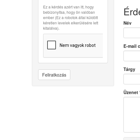
Ez a kérdés azért van itt, hogy
Érd
bebizonyítsa, hogy ön valóban
ember (Ez a robotok által küldött
Név
kéretlen levelek elkerülésére lett
kitalálva).
E-mail 
Tárgy
Feliratkozás
Üzenet