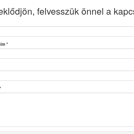
eklődjön, felvesszük önnel a kapcs
cím
*
*