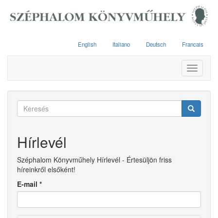
Ugrás
a
tartalomra
English
Italiano
Deutsch
Francais
Toggle
navigati
Keresés
űrlap
Keresés
Hírlevél
Széphalom Könyvműhely Hírlevél - Értesüljön friss
híreinkről elsőként!
E-mail
*