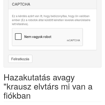
CAPTCHA
Ez a kérdés azért van itt, hogy bebizonyítsa, hogy ön valóban
ember (Ez a robotok által küldött kéretlen levelek elkerülésére
lett kitalálva).
Feliratkozás
Hazakutatás avagy
"krausz elvtárs mi van a
fiókban