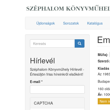
Ugrás
a
tartalomra
Újdonságok
Sorozatok
Katalógus
Eml
Keresés
űrlap
Keresés
Műfaj:
Hírlevél
Szerző
Kiadás
Széphalom Könyvműhely Hírlevél -
Az 1983
Értesüljön friss híreinkről elsőként!
Budape
E-mail
*
160 old
Ár:
1000
Nem r
CAPTCHA