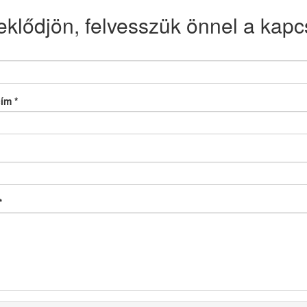
eklődjön, felvesszük önnel a kapcs
cím
*
*