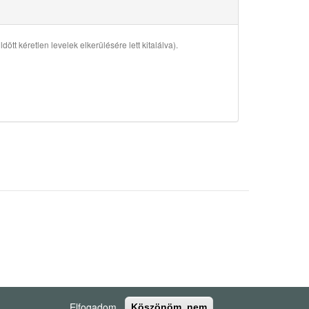
ött kéretlen levelek elkerülésére lett kitalálva).
Elfogadom
Köszönöm, nem