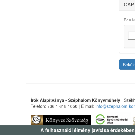
CAP
Ez a ké
Bekül
Írók Alapítványa - Széphalom Könyvműhely
| Székh
Telefon: +36 1 618 1050 | E-mail:
info@szephalom-ko
A felhasználói élmény javítása érdekében