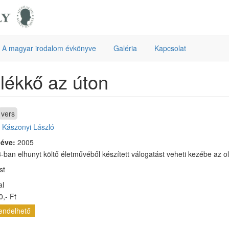
A magyar irodalom évkönyve
Galéria
Kapcsolat
ékkő az úton
vers
:
Kászonyi László
 éve:
2005
-ban elhunyt költő életművéből készített válogatást veheti kezébe az o
st
al
,- Ft
endelhető