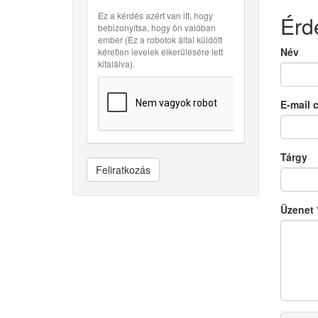
Ez a kérdés azért van itt, hogy
Érd
bebizonyítsa, hogy ön valóban
ember (Ez a robotok által küldött
Név
kéretlen levelek elkerülésére lett
kitalálva).
E-mail 
Tárgy
Feliratkozás
Üzenet