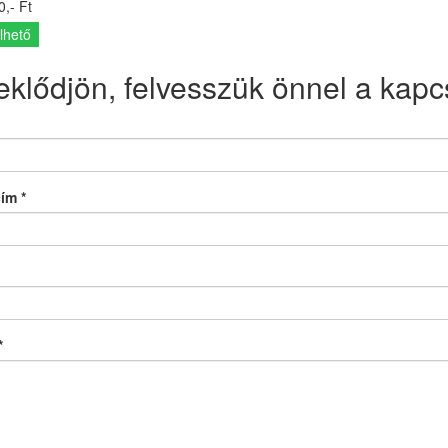
,- Ft
lhető
eklődjön, felvesszük önnel a kapcs
cím
*
*