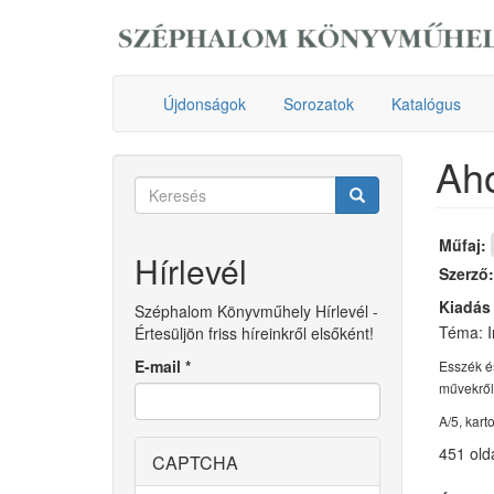
Ugrás
a
tartalomra
Újdonságok
Sorozatok
Katalógus
Ah
Keresés
űrlap
Keresés
Műfaj:
Hírlevél
Szerző
Kiadás
Széphalom Könyvműhely Hírlevél -
Téma: I
Értesüljön friss híreinkről elsőként!
E-mail
*
Esszék é
művekről,
A/5, kart
451 old
CAPTCHA