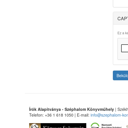
CAP
Ez a ké
Bekül
Írók Alapítványa - Széphalom Könyvműhely
| Székh
Telefon: +36 1 618 1050 | E-mail:
info@szephalom-ko