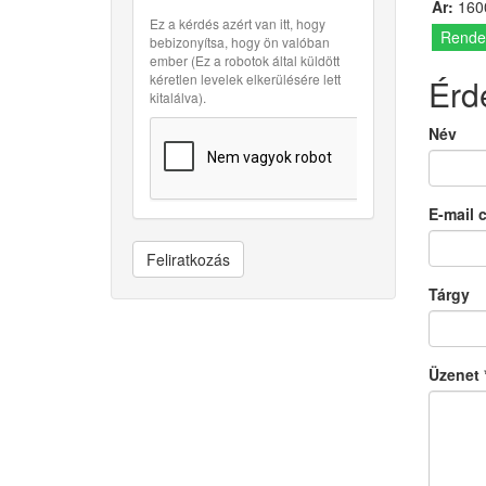
Ár:
1600
Ez a kérdés azért van itt, hogy
Rende
bebizonyítsa, hogy ön valóban
ember (Ez a robotok által küldött
kéretlen levelek elkerülésére lett
Érd
kitalálva).
Név
E-mail 
Feliratkozás
Tárgy
Üzenet