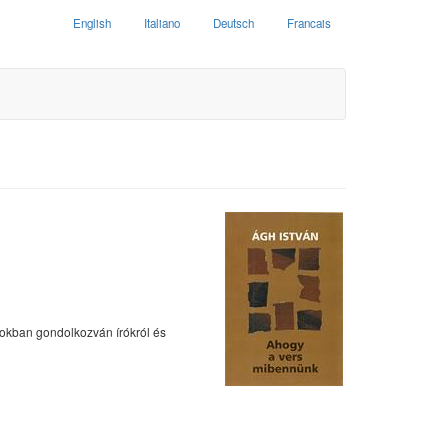
English
Italiano
Deutsch
Francais
yokban gondolkozván írókról és