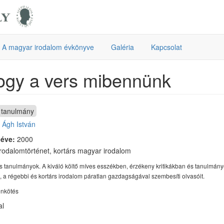
A magyar irodalom évkönyve
Galéria
Kapcsolat
ogy a vers mibennünk
tanulmány
:
Ágh István
 éve:
2000
rodalomtörténet, kortárs magyar irodalom
s tanulmányok. A kiváló költő míves esszékben, érzékeny kritikákban és tanulmán
 a régebbi és kortárs irodalom páratlan gazdagságával szembesíti olvasóit.
onkötés
al