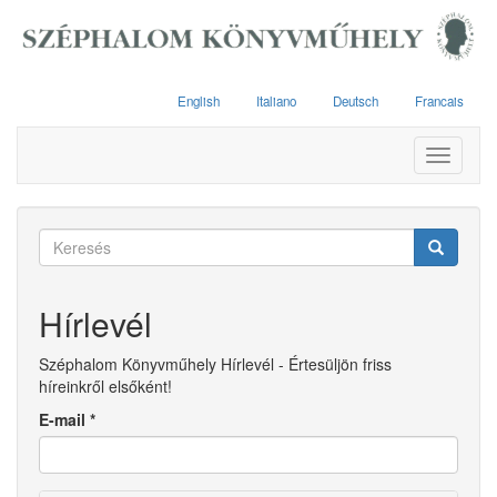
Ugrás
a
tartalomra
English
Italiano
Deutsch
Francais
Toggle
navigati
Keresés
űrlap
Keresés
Hírlevél
Széphalom Könyvműhely Hírlevél - Értesüljön friss
híreinkről elsőként!
E-mail
*