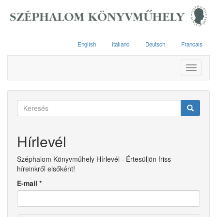
Ugrás
a
tartalomra
English
Italiano
Deutsch
Francais
Toggle
navigati
Keresés
űrlap
Keresés
Hírlevél
Széphalom Könyvműhely Hírlevél - Értesüljön friss
híreinkről elsőként!
E-mail
*