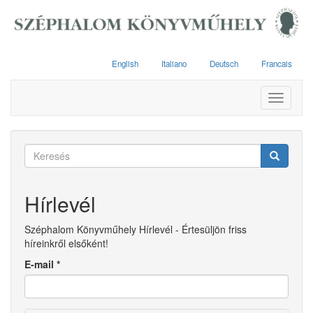
Ugrás
a
tartalomra
English
Italiano
Deutsch
Francais
Toggle
navigati
Keresés
űrlap
Keresés
Hírlevél
Széphalom Könyvműhely Hírlevél - Értesüljön friss
híreinkről elsőként!
E-mail
*