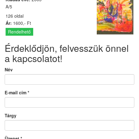
A/5
126 oldal
Ár:
1600,- Ft
Rendelhető
Érdeklődjön, felvesszük önnel
a kapcsolatot!
Név
E-mail cím
*
Tárgy
Üzenet
*