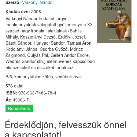
Szerző:
Várkonyi Nándor
Kiadás éve:
2008
Várkonyi Nándor irodalmi tárgyú
tanulmányainak válogatott gyűjteménye a XX.
század nagy irodalmi alakjainak (Babits
Mihály, Kosztolányi Dezső, Erdélyi József,
Sásdi Sándor, Hunyadi Sándor, Tamási Áron,
Kodolányi János, Csorba Győző, Móricz
Zsigmond, Gulyás Pál, Gelléri Andor Endre,
Weöres Sándor stb.) életművéhez kapcsolódó
elemzéseket és esszéket tartalmaz.
B/5, keménytáblás kötés, védőborítóval
576 oldal
ISBN:
978-963-7486-78-4
Ár:
4900,- Ft
Rendelhető
Érdeklődjön, felvesszük önnel
a kapcsolatot!