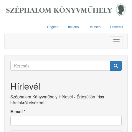
Ugrás
a
tartalomra
English
Italiano
Deutsch
Francais
Toggle
navigati
Keresés
űrlap
Keresés
Hírlevél
Széphalom Könyvműhely Hírlevél - Értesüljön friss
híreinkről elsőként!
E-mail
*