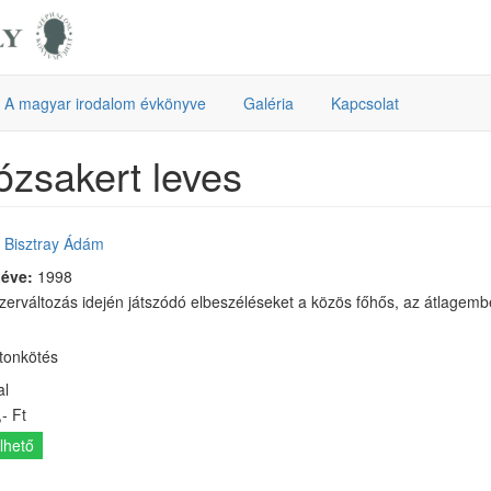
A magyar irodalom évkönyve
Galéria
Kapcsolat
ózsakert leves
:
Bisztray Ádám
 éve:
1998
zerváltozás idején játszódó elbeszéléseket a közös főhős, az átlagember
rtonkötés
al
- Ft
lhető