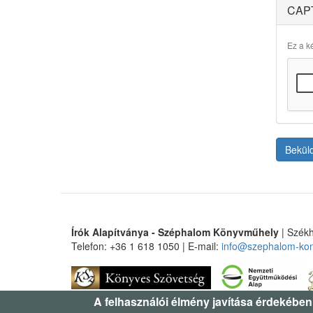
CAP
Ez a ké
Bekül
Írók Alapítványa - Széphalom Könyvműhely
| Székh
Telefon: +36 1 618 1050 | E-mail:
info@szephalom-ko
A felhasználói élmény javítása érdekében