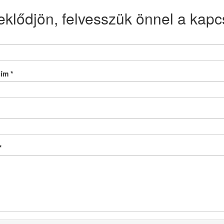
eklődjön, felvesszük önnel a kapcs
cím
*
*