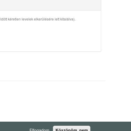
ött kéretlen levelek elkerülésére lett kitalálva).
Elfogadom
Köszönöm, nem