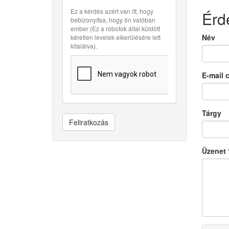
Ez a kérdés azért van itt, hogy
Érd
bebizonyítsa, hogy ön valóban
ember (Ez a robotok által küldött
Név
kéretlen levelek elkerülésére lett
kitalálva).
E-mail 
Tárgy
Feliratkozás
Üzenet