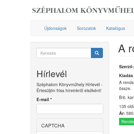
Ugrás
a
tartalomra
Újdonságok
Sorozatok
Katalógus
A r
Keresés
űrlap
Keresés
Szerző
Hírlevél
Kiadás
A rends
Széphalom Könyvműhely Hírlevél -
össze.
Értesüljön friss híreinkről elsőként!
B/6, ka
E-mail
*
135 old
Ár:
580,
Rende
CAPTCHA