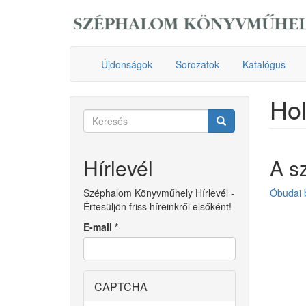
Ugrás
a
tartalomra
Újdonságok
Sorozatok
Katalógus
Hol
Keresés
űrlap
Keresés
Hírlevél
A s
Széphalom Könyvműhely Hírlevél -
Óbudai 
Értesüljön friss híreinkről elsőként!
E-mail
*
CAPTCHA