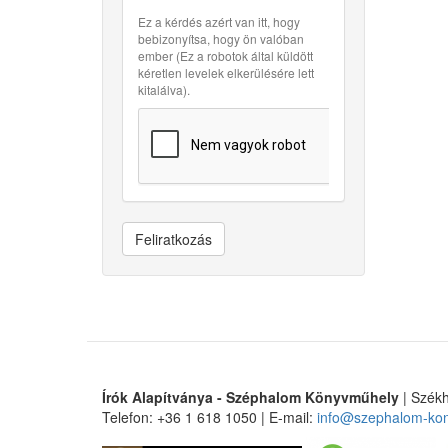
Ez a kérdés azért van itt, hogy
bebizonyítsa, hogy ön valóban
ember (Ez a robotok által küldött
kéretlen levelek elkerülésére lett
kitalálva).
Feliratkozás
Írók Alapítványa - Széphalom Könyvműhely
| Székh
Telefon: +36 1 618 1050 | E-mail:
info@szephalom-ko