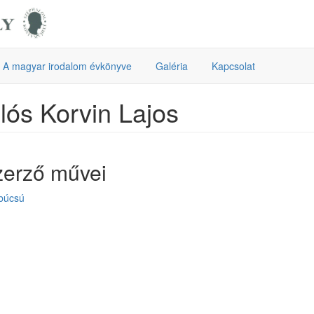
A magyar irodalom évkönyve
Galéria
Kapcsolat
lós Korvin Lajos
zerző művei
búcsú