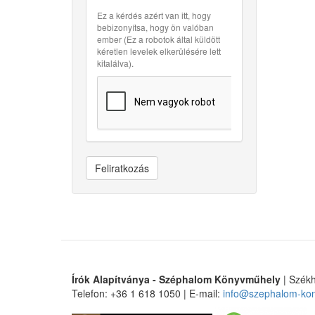
Ez a kérdés azért van itt, hogy
bebizonyítsa, hogy ön valóban
ember (Ez a robotok által küldött
kéretlen levelek elkerülésére lett
kitalálva).
Feliratkozás
Írók Alapítványa - Széphalom Könyvműhely
| Székh
Telefon: +36 1 618 1050 | E-mail:
info@szephalom-ko