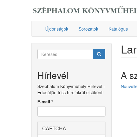
Ugrás
a
tartalomra
Újdonságok
Sorozatok
Katalógus
Lan
Keresés
űrlap
Keresés
Hírlevél
A s
Széphalom Könyvműhely Hírlevél -
Nouvell
Értesüljön friss híreinkről elsőként!
E-mail
*
CAPTCHA