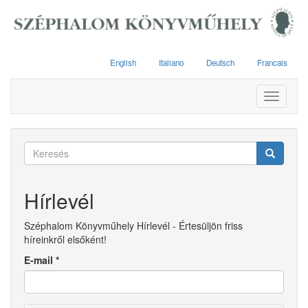
Ugrás
a
tartalomra
English
Italiano
Deutsch
Francais
Toggle
navigati
Keresés
űrlap
Keresés
Hírlevél
Széphalom Könyvműhely Hírlevél - Értesüljön friss
híreinkről elsőként!
E-mail
*