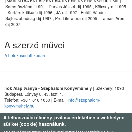
[KMIK MTAA KK1992 KK1994 KK1996 KK1998 KK2000 UMIL]
Soros-ösztöndíj 1991 , Darvas József-díj 1995 , Kölcsey-díj 1995
, Kortárs kritikusi díj 1996 , JA-díj 1997 , Petőfi Sándor
Sajtószabadság-díj 1997 , Pro Literatura-díj 2005 , Tamási Áron-
díj 2007.
A szerző művei
A betokosodott kudarc
Írók Alapítványa - Széphalom Könyvműhely
| Székhely: 1093
Budapest, Lónyay u. 43. fszt. 1.
Telefon: +36 1 618 1050 | E-mail:
info@szephalom-
konyvmuhely.hu
A felhasználói élmény javítása érdekében a webhelyen
sütiket (cookie) használunk.