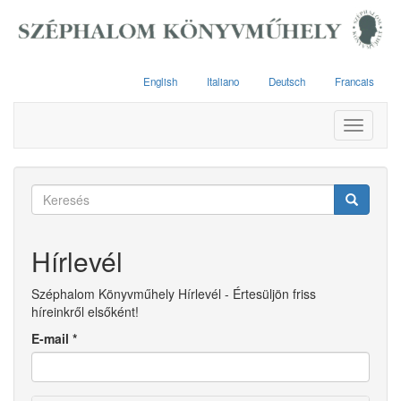
Ugrás
a
tartalomra
English
Italiano
Deutsch
Francais
Toggle
navigati
Keresés
űrlap
Keresés
Hírlevél
Széphalom Könyvműhely Hírlevél - Értesüljön friss
híreinkről elsőként!
E-mail
*