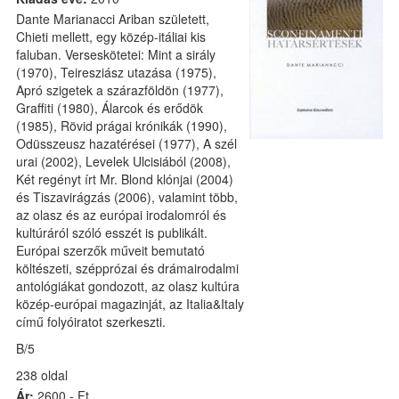
Dante Marianacci Ariban született,
Chieti mellett, egy közép-itáliai kis
faluban. Verseskötetei: Mint a sirály
(1970), Teiresziász utazása (1975),
Apró szigetek a szárazföldön (1977),
Graffiti (1980), Álarcok és erődök
(1985), Rövid prágai krónikák (1990),
Odüsszeusz hazatérései (1977), A szél
urai (2002), Levelek Ulcisiából (2008),
Két regényt írt Mr. Blond klónjai (2004)
és Tiszavirágzás (2006), valamint több,
az olasz és az európai irodalomról és
kultúráról szóló esszét is publikált.
Európai szerzők műveit bemutató
költészeti, szépprózai és drámairodalmi
antológiákat gondozott, az olasz kultúra
közép-európai magazinját, az Italia&Italy
című folyóiratot szerkeszti.
B/5
238 oldal
Ár:
2600,- Ft