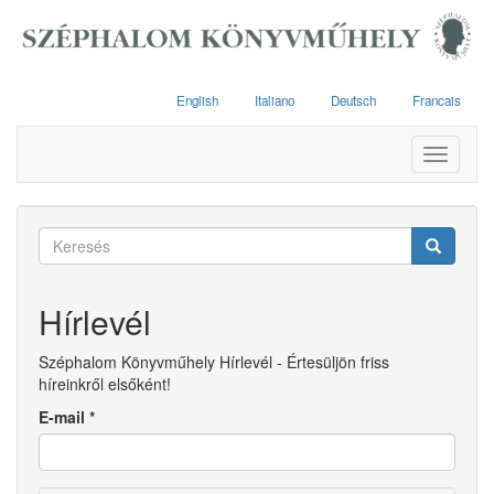
Ugrás
a
tartalomra
English
Italiano
Deutsch
Francais
Toggle
navigati
Keresés
űrlap
Keresés
Hírlevél
Széphalom Könyvműhely Hírlevél - Értesüljön friss
híreinkről elsőként!
E-mail
*