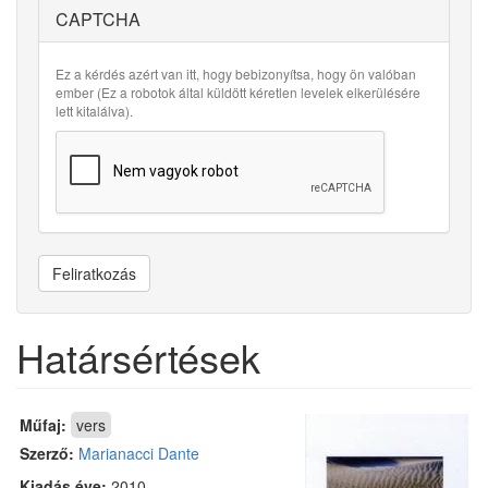
CAPTCHA
Ez a kérdés azért van itt, hogy bebizonyítsa, hogy ön valóban
ember (Ez a robotok által küldött kéretlen levelek elkerülésére
lett kitalálva).
Feliratkozás
Határsértések
Műfaj:
vers
Szerző:
Marianacci Dante
Kiadás éve:
2010