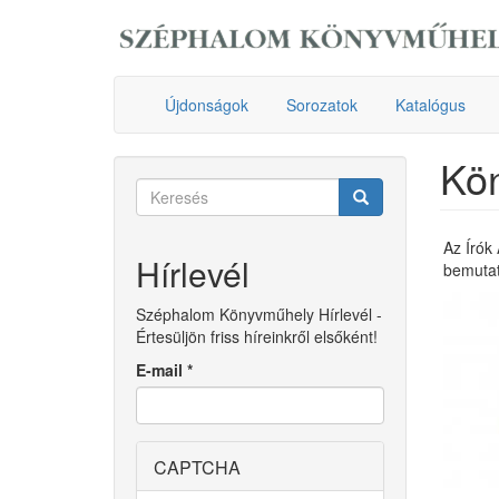
Ugrás
a
tartalomra
Újdonságok
Sorozatok
Katalógus
Kö
Keresés
űrlap
Keresés
Az Írók
Hírlevél
bemutat
Széphalom Könyvműhely Hírlevél -
Értesüljön friss híreinkről elsőként!
E-mail
*
CAPTCHA