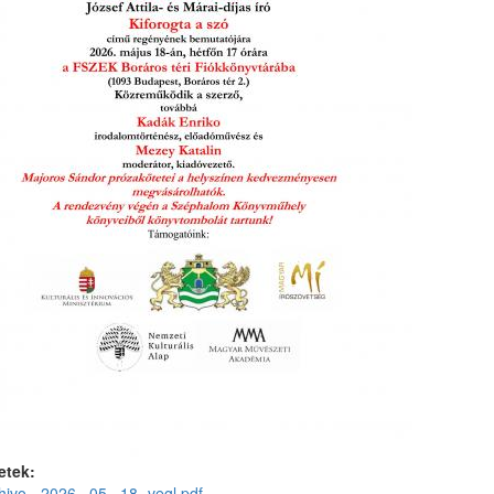
etek:
ivo-_2026._05._18.-vegl.pdf