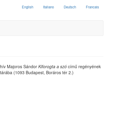
English
Italiano
Deutsch
Francais
ghív Majoros Sándor
Kiforogta a szó
című regényének
tárába (1093 Budapest, Boráros tér 2.)