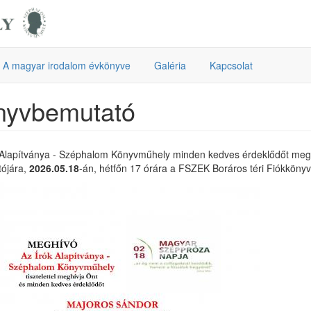
A magyar irodalom évkönyve
Galéria
Kapcsolat
nyvbemutató
 Alapítványa - Széphalom Könyvműhely minden kedves érdeklődőt me
ójára,
2026.05.18
-án, hétfőn 17 órára a FSZEK Boráros téri Fiókkönyv