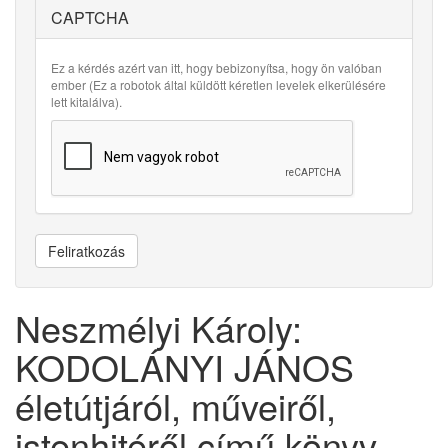
CAPTCHA
Ez a kérdés azért van itt, hogy bebizonyítsa, hogy ön valóban
ember (Ez a robotok által küldött kéretlen levelek elkerülésére
lett kitalálva).
Feliratkozás
Neszmélyi Károly:
KODOLÁNYI JÁNOS
életútjáról, műveiről,
istenhitéről című könyv