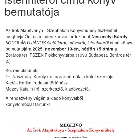
bemutatója
Az Írók Alapítványa - Széphalom Könyvműhely tisztelettel
meghívja Önt és minden kedves érdeklődőt
Neszmélyi Károly
:
KODOLÁNYI JÁNOS életútjáról, műveiről, istenhitéről
című könyv
bemutatójára
2025. november 10-én, hétfőn 15 órára
a
Boráros téri FSZEK Fiókkönyvtárba (1093 Budapest, Boráros tér
2.)
Közreműködnek:
Dr. Neszmélyi Károly író, agrármérnök, a kötet szerzője,
Kadák Enriko irodalomtörténész
Mezey Katalin író, szerkesztő, kiadóvezető.
A rendezvény végén a kiadó könyveiből
könyvtombolát tartunk!