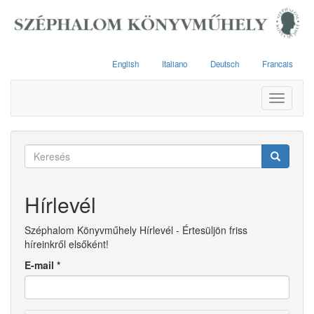
Ugrás
a
tartalomra
English
Italiano
Deutsch
Francais
Toggle
navigati
Keresés
űrlap
Keresés
Hírlevél
Széphalom Könyvműhely Hírlevél - Értesüljön friss
híreinkről elsőként!
E-mail
*