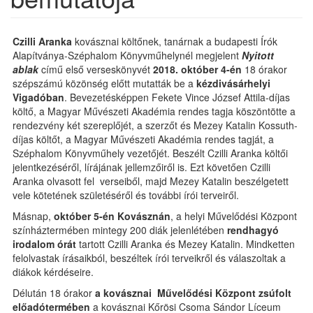
Czilli Aranka
kovásznai költőnek, tanárnak a budapesti Írók
Alapítványa-Széphalom Könyvműhelynél megjelent
Nyitott
ablak
című első verseskönyvét
2018. október 4-én
18 órakor
szépszámú közönség előtt mutatták be a
kézdivásárhelyi
Vigadóban
. Bevezetésképpen Fekete Vince József Attila-díjas
költő, a Magyar Művészeti Akadémia rendes tagja köszöntötte a
rendezvény két szereplőjét, a szerzőt és Mezey Katalin Kossuth-
díjas költőt, a Magyar Művészeti Akadémia rendes tagját, a
Széphalom Könyvműhely vezetőjét. Beszélt Czilli Aranka költői
jelentkezéséről, lírájának jellemzőiről is. Ezt követően Czilli
Aranka olvasott fel verseiből, majd Mezey Katalin beszélgetett
vele kötetének születéséről és további írói terveiről.
Másnap,
október 5-én Kovásznán
, a helyi Művelődési Központ
színháztermében mintegy 200 diák jelenlétében
rendhagyó
irodalom órát
tartott Czilli Aranka és Mezey Katalin. Mindketten
felolvastak írásaikból, beszéltek írói terveikről és válaszoltak a
diákok kérdéseire.
Délután 18 órakor
a kovásznai Művelődési Központ zsúfolt
előadótermében
a kovásznai Kőrösi Csoma Sándor Líceum