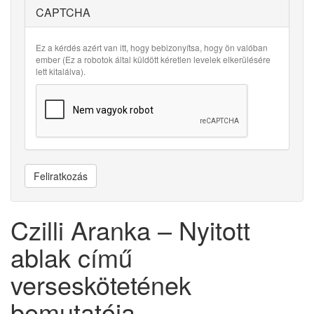
CAPTCHA
Ez a kérdés azért van itt, hogy bebizonyítsa, hogy ön valóban
ember (Ez a robotok által küldött kéretlen levelek elkerülésére
lett kitalálva).
Feliratkozás
Czilli Aranka – Nyitott
ablak című
verseskötetének
bemutatója