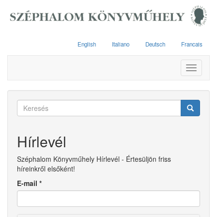
Ugrás
a
tartalomra
English
Italiano
Deutsch
Francais
Toggle
navigati
Keresés
űrlap
Keresés
Hírlevél
Széphalom Könyvműhely Hírlevél - Értesüljön friss
híreinkről elsőként!
E-mail
*