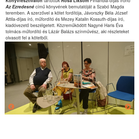
Könyvfesztiválon
tartottuk
Rosa Liksom
Finlandia-díjas írónő
Az Ezredesné
című könyvének bemutatóját a Szabó Magda
teremben. A szerzővel a kötet fordítója, Jávorszky Béla József
Attila-díjas író, műfordító és Mezey Katalin Kossuth-díjas író,
kiadóvezető beszélgetett. Közreműködött Nagyné Haris Éva
tolmács-műfordító és Lázár Balázs színművész, aki részleteket
olvasott fel a kötetből.