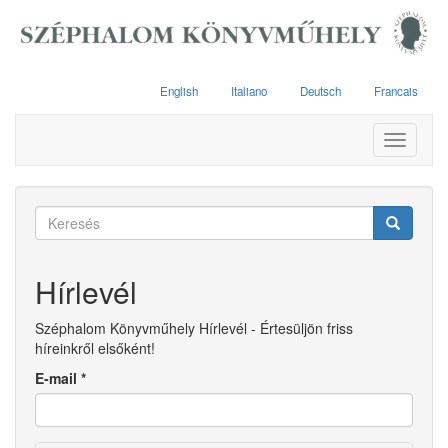
Ugrás
a
tartalomra
English
Italiano
Deutsch
Francais
Toggle
navigati
Keresés
űrlap
Keresés
Hírlevél
Széphalom Könyvműhely Hírlevél - Értesüljön friss
híreinkről elsőként!
E-mail
*