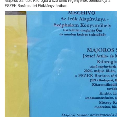
Majoros Sándor: Kiforogta a szó című regényének bemutatója a
FSZEK Boráros téri Fiókkönyvtárában.