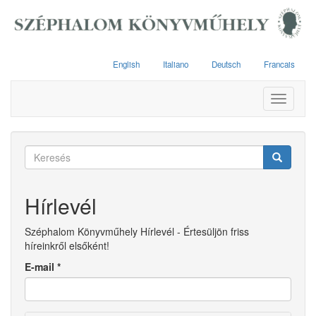
Ugrás
a
tartalomra
English
Italiano
Deutsch
Francais
Toggle
navigati
Keresés
űrlap
Keresés
Hírlevél
Széphalom Könyvműhely Hírlevél - Értesüljön friss
híreinkről elsőként!
E-mail
*