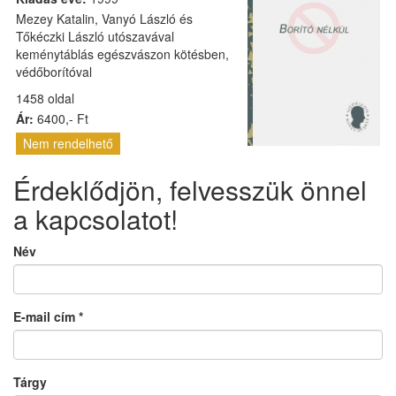
Mezey Katalin, Vanyó László és
Tőkéczki László utószavával
keménytáblás egészvászon kötésben,
védőborítóval
1458 oldal
Ár:
6400,- Ft
Nem rendelhető
Érdeklődjön, felvesszük önnel
a kapcsolatot!
Név
E-mail cím
*
Tárgy