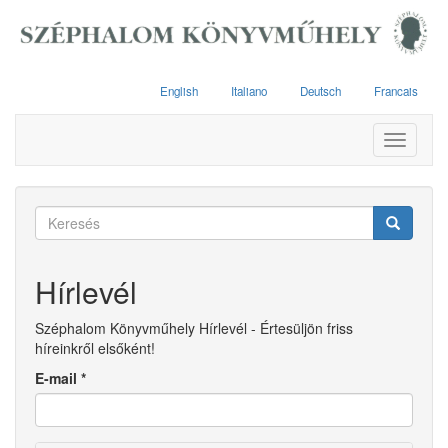
Ugrás
a
tartalomra
English
Italiano
Deutsch
Francais
Toggle
navigati
Keresés
űrlap
Keresés
Hírlevél
Széphalom Könyvműhely Hírlevél - Értesüljön friss
híreinkről elsőként!
E-mail
*