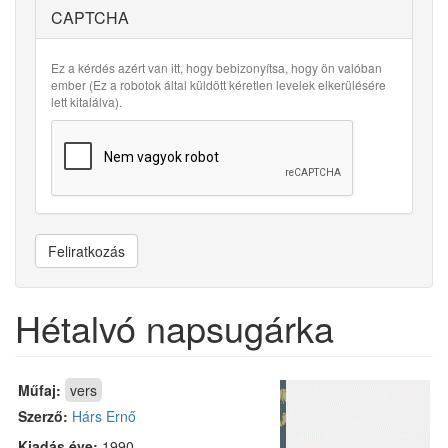
CAPTCHA
Ez a kérdés azért van itt, hogy bebizonyítsa, hogy ön valóban
ember (Ez a robotok által küldött kéretlen levelek elkerülésére
lett kitalálva).
Feliratkozás
Hétalvó napsugárka
Műfaj:
vers
Szerző:
Hárs Ernő
Kiadás éve:
1990