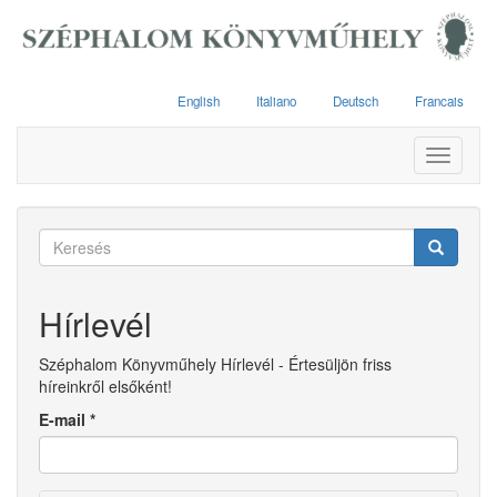
Ugrás
a
tartalomra
English
Italiano
Deutsch
Francais
Toggle
navigati
Keresés
űrlap
Keresés
Hírlevél
Széphalom Könyvműhely Hírlevél - Értesüljön friss
híreinkről elsőként!
E-mail
*