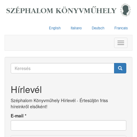
Ugrás
a
tartalomra
English
Italiano
Deutsch
Francais
Toggle
navigati
Keresés
űrlap
Keresés
Hírlevél
Széphalom Könyvműhely Hírlevél - Értesüljön friss
híreinkről elsőként!
E-mail
*