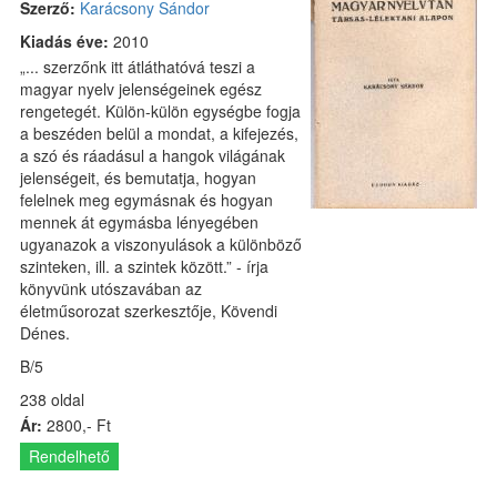
Szerző:
Karácsony Sándor
Kiadás éve:
2010
„... szerzőnk itt átláthatóvá teszi a
magyar nyelv jelenségeinek egész
rengetegét. Külön-külön egységbe fogja
a beszéden belül a mondat, a kifejezés,
a szó és ráadásul a hangok világának
jelenségeit, és bemutatja, hogyan
felelnek meg egymásnak és hogyan
mennek át egymásba lényegében
ugyanazok a viszonyulások a különböző
szinteken, ill. a szintek között.” - írja
könyvünk utószavában az
életműsorozat szerkesztője, Kövendi
Dénes.
B/5
238 oldal
Ár:
2800,- Ft
Rendelhető