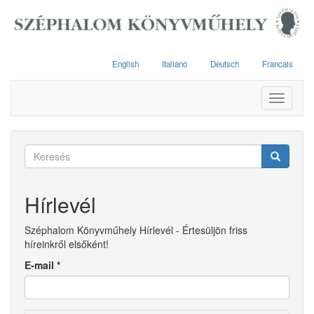
Ugrás
a
tartalomra
English
Italiano
Deutsch
Francais
Toggle
navigati
Keresés
űrlap
Keresés
Hírlevél
Széphalom Könyvműhely Hírlevél - Értesüljön friss
híreinkről elsőként!
E-mail
*