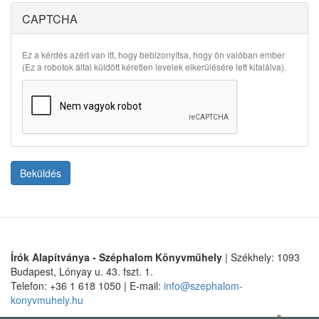
CAPTCHA
Ez a kérdés azért van itt, hogy bebizonyítsa, hogy ön valóban ember
(Ez a robotok által küldött kéretlen levelek elkerülésére lett kitalálva).
Beküldés
Írók Alapítványa - Széphalom Könyvműhely
| Székhely: 1093
Budapest, Lónyay u. 43. fszt. 1.
Telefon: +36 1 618 1050 | E-mail:
info@szephalom-
konyvmuhely.hu