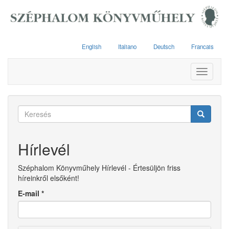
Ugrás
a
tartalomra
English
Italiano
Deutsch
Francais
Toggle
navigati
Keresés
űrlap
Keresés
Hírlevél
Széphalom Könyvműhely Hírlevél - Értesüljön friss
híreinkről elsőként!
E-mail
*