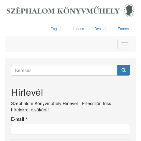
Ugrás
a
tartalomra
English
Italiano
Deutsch
Francais
Toggle
navigati
Keresés
űrlap
Keresés
Hírlevél
Széphalom Könyvműhely Hírlevél - Értesüljön friss
híreinkről elsőként!
E-mail
*