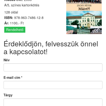
A/5, színes kartonkötés
128 oldal
ISBN:
978-963-7486-12-8
Ár:
1100,- Ft
Rendelhető
Érdeklődjön, felvesszük önnel
a kapcsolatot!
Név
E-mail cím
*
Tárgy