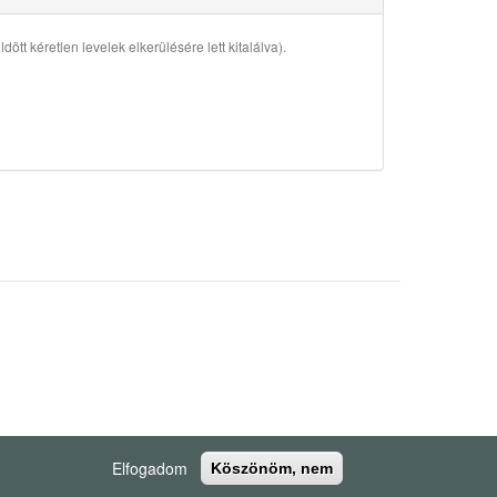
ött kéretlen levelek elkerülésére lett kitalálva).
Elfogadom
Köszönöm, nem