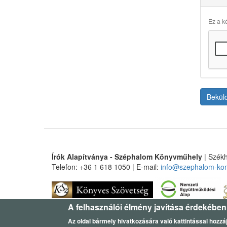
Ez a ké
Bekül
Írók Alapítványa - Széphalom Könyvműhely
| Székh
Telefon: +36 1 618 1050 | E-mail:
info@szephalom-ko
A felhasználói élmény javítása érdekében
Az oldal bármely hivatkozására való kattintással hozzáj