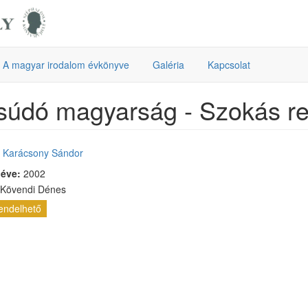
A magyar irodalom évkönyve
Galéria
Kapcsolat
údó magyarság - Szokás re
:
Karácsony Sándor
 éve:
2002
 Kövendi Dénes
endelhető