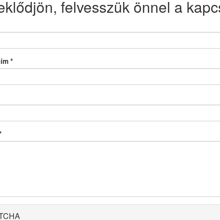
eklődjön, felvesszük önnel a kapcs
cím
*
*
TCHA