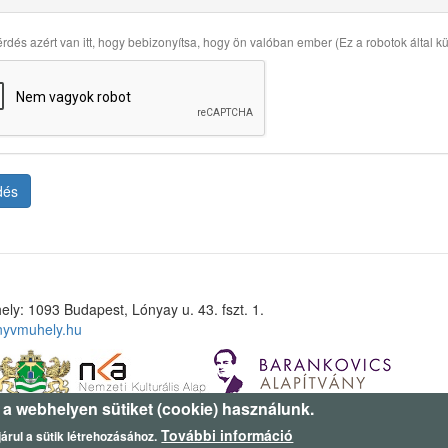
rdés azért van itt, hogy bebizonyítsa, hogy ön valóban ember (Ez a robotok által küld
dés
ely: 1093 Budapest, Lónyay u. 43. fszt. 1.
nyvmuhely.hu
 a webhelyen sütiket (cookie) használunk.
További információ
árul a sütik létrehozásához.