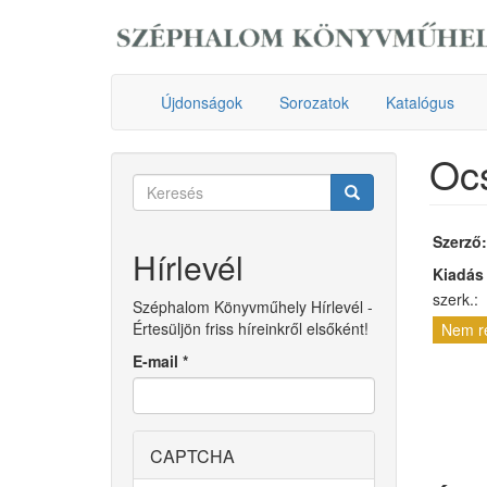
Ugrás
a
tartalomra
Újdonságok
Sorozatok
Katalógus
Ocs
Keresés
űrlap
Keresés
Szerző
Hírlevél
Kiadás
szerk.:
Széphalom Könyvműhely Hírlevél -
Értesüljön friss híreinkről elsőként!
Nem r
E-mail
*
CAPTCHA