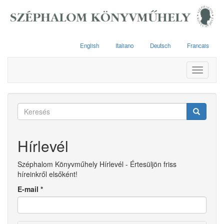
Ugrás
a
tartalomra
English
Italiano
Deutsch
Francais
Toggle
navigati
Keresés
űrlap
Keresés
Hírlevél
Széphalom Könyvműhely Hírlevél - Értesüljön friss
híreinkről elsőként!
E-mail
*