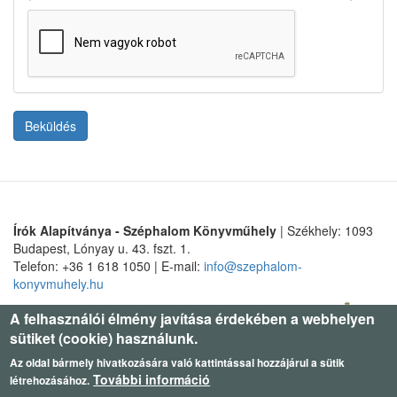
Beküldés
Írók Alapítványa - Széphalom Könyvműhely
| Székhely: 1093
Budapest, Lónyay u. 43. fszt. 1.
Telefon: +36 1 618 1050 | E-mail:
info@szephalom-
konyvmuhely.hu
A felhasználói élmény javítása érdekében a webhelyen
sütiket (cookie) használunk.
Az oldal bármely hivatkozására való kattintással hozzájárul a sütik
További információ
létrehozásához.