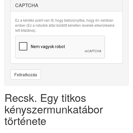
CAPTCHA
Ez a kérdés azért van itt, hogy bebizonyítsa, hogy ön valóban
ember (Ez a robotok által küldött kéretlen levelek elkerülésére
lett kitalálva).
Feliratkozás
Recsk. Egy titkos
kényszermunkatábor
története