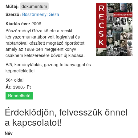
Műfaj:
dokumentum
Szerző:
Böszörményi Géza
Kiadás éve:
2006
Böszörményi Géza kötete a recski
kényszermunkatábor volt foglyaival és
rabtartóival készített megrázó riportkötet,
amely az 1989-ben megjelent könyv
csaknem kétszeresére bővült új kiadása.
B/5, keménytáblás, gazdag fotóanyaggal és
képmelléklettel
504 oldal
Ár:
3900,- Ft
Rendelhető
Érdeklődjön, felvesszük önnel
a kapcsolatot!
Név