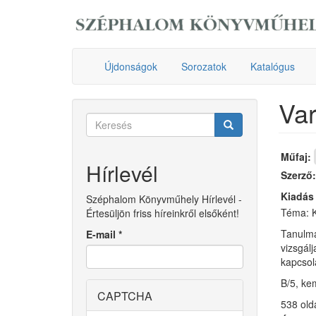
Ugrás
a
tartalomra
Újdonságok
Sorozatok
Katalógus
Var
Keresés
űrlap
Keresés
Műfaj:
Hírlevél
Szerző
Kiadás
Széphalom Könyvműhely Hírlevél -
Téma: K
Értesüljön friss híreinkről elsőként!
Tanulmá
E-mail
*
vizsgálj
kapcsol
B/5, ke
CAPTCHA
538 old