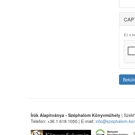
CAP
Ez a ké
Bekül
Írók Alapítványa - Széphalom Könyvműhely
| Székh
Telefon: +36 1 618 1050 | E-mail:
info@szephalom-ko