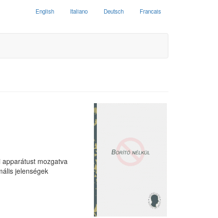
English
Italiano
Deutsch
Francais
ai apparátust mozgatva
mális jelenségek