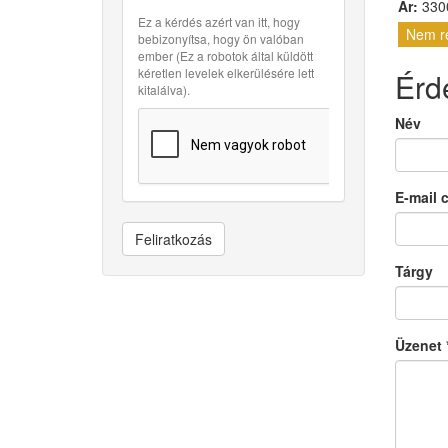
Ár:
3300
Ez a kérdés azért van itt, hogy
Nem r
bebizonyítsa, hogy ön valóban
ember (Ez a robotok által küldött
kéretlen levelek elkerülésére lett
Érd
kitalálva).
Név
E-mail 
Feliratkozás
Tárgy
Üzenet