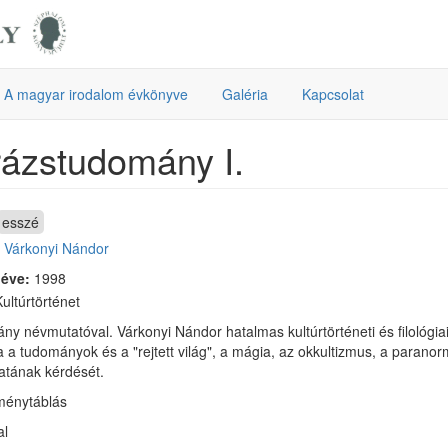
A magyar irodalom évkönyve
Galéria
Kapcsolat
ázstudomány I.
esszé
:
Várkonyi Nándor
 éve:
1998
ultúrtörténet
ny névmutatóval. Várkonyi Nándor hatalmas kultúrtörténeti és filológi
a a tudományok és a "rejtett világ", a mágia, az okkultizmus, a paranor
atának kérdését.
ménytáblás
al