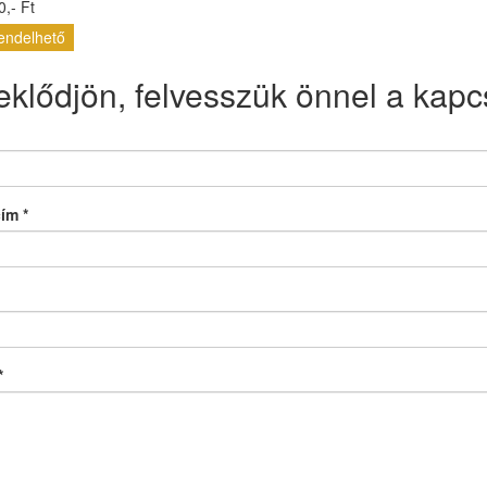
,- Ft
endelhető
eklődjön, felvesszük önnel a kapcs
cím
*
*