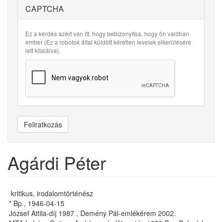
CAPTCHA
Ez a kérdés azért van itt, hogy bebizonyítsa, hogy ön valóban
ember (Ez a robotok által küldött kéretlen levelek elkerülésére
lett kitalálva).
Feliratkozás
Agárdi Péter
kritikus, irodalomtörténész
* Bp., 1946-04-15
Jó­zsef At­ti­la-díj 1987 , Demény Pál-emlékérem 2002.