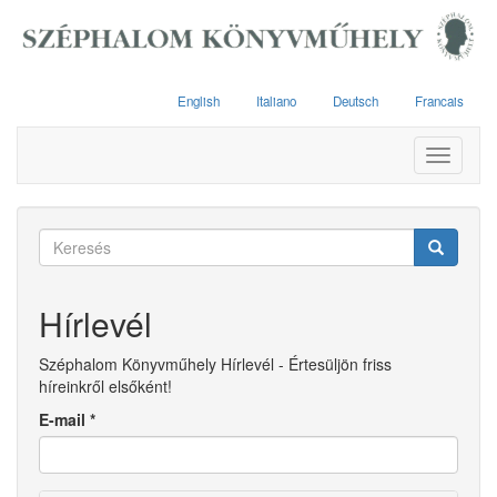
Ugrás
a
tartalomra
English
Italiano
Deutsch
Francais
Toggle
navigati
Keresés
űrlap
Keresés
Hírlevél
Széphalom Könyvműhely Hírlevél - Értesüljön friss
híreinkről elsőként!
E-mail
*