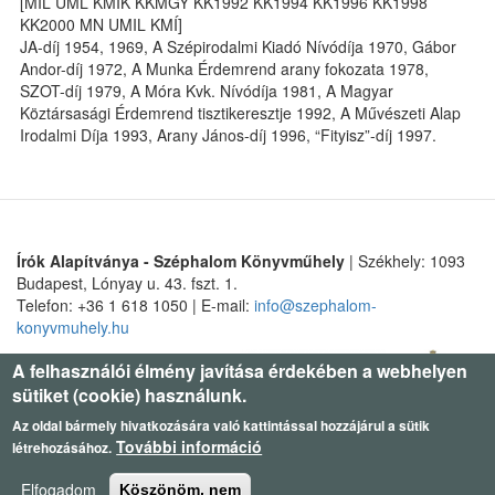
[MIL ÚML KMIK KKMGY KK1992 KK1994 KK1996 KK1998
KK2000 MN UMIL KMÍ]
JA-díj 1954, 1969, A Szépirodalmi Kiadó Nívódíja 1970, Gábor
Andor-díj 1972, A Munka Érdemrend arany fokozata 1978,
SZOT-díj 1979, A Móra Kvk. Nívódíja 1981, A Magyar
Köztársasági Érdemrend tisztikeresztje 1992, A Művészeti Alap
Irodalmi Díja 1993, Arany János-díj 1996, “Fityisz”-díj 1997.
Írók Alapítványa - Széphalom Könyvműhely
| Székhely: 1093
Budapest, Lónyay u. 43. fszt. 1.
Telefon: +36 1 618 1050 | E-mail:
info@szephalom-
konyvmuhely.hu
A felhasználói élmény javítása érdekében a webhelyen
sütiket (cookie) használunk.
Az oldal bármely hivatkozására való kattintással hozzájárul a sütik
További információ
létrehozásához.
Elfogadom
Köszönöm, nem