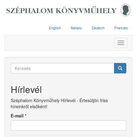
Ugrás
a
tartalomra
English
Italiano
Deutsch
Francais
Toggle
navigati
Keresés
űrlap
Keresés
Hírlevél
Széphalom Könyvműhely Hírlevél - Értesüljön friss
híreinkről elsőként!
E-mail
*