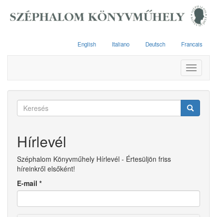
Ugrás
a
tartalomra
English
Italiano
Deutsch
Francais
Toggle
navigati
Keresés
űrlap
Keresés
Hírlevél
Széphalom Könyvműhely Hírlevél - Értesüljön friss
híreinkről elsőként!
E-mail
*