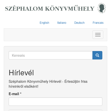
Ugrás
a
tartalomra
English
Italiano
Deutsch
Francais
Toggle
navigati
Keresés
űrlap
Keresés
Hírlevél
Széphalom Könyvműhely Hírlevél - Értesüljön friss
híreinkről elsőként!
E-mail
*