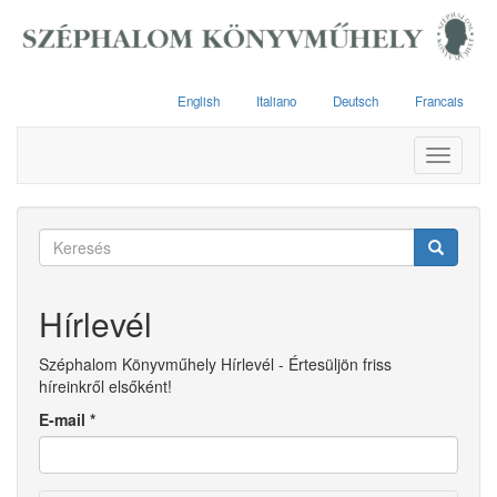
Ugrás
a
tartalomra
English
Italiano
Deutsch
Francais
Toggle
navigati
Keresés
űrlap
Keresés
Hírlevél
Széphalom Könyvműhely Hírlevél - Értesüljön friss
híreinkről elsőként!
E-mail
*