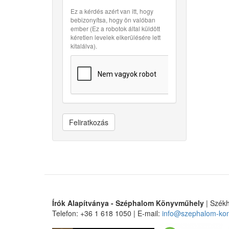
Ez a kérdés azért van itt, hogy
bebizonyítsa, hogy ön valóban
ember (Ez a robotok által küldött
kéretlen levelek elkerülésére lett
kitalálva).
Feliratkozás
Írók Alapítványa - Széphalom Könyvműhely
| Székh
Telefon: +36 1 618 1050 | E-mail:
info@szephalom-ko