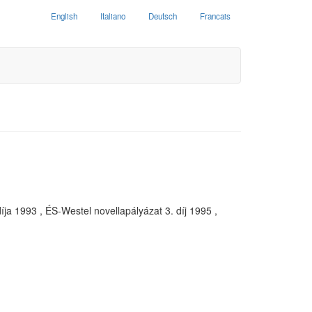
English
Italiano
Deutsch
Francais
íja 1993 , ÉS-Westel novellapályázat 3. díj 1995 ,