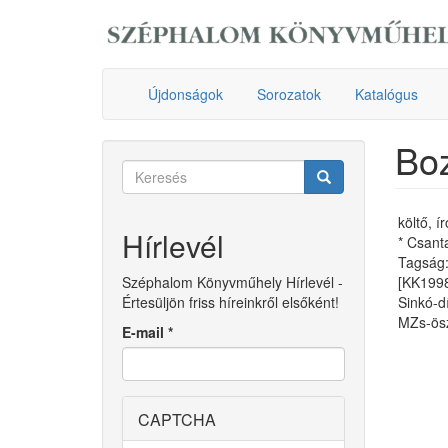
Ugrás
a
tartalomra
Újdonságok
Sorozatok
Katalógus
Boz
Keresés
űrlap
Keresés
költő, í
Hírlevél
* Csant
Tagság:
Széphalom Könyvműhely Hírlevél -
[KK199
Értesüljön friss híreinkről elsőként!
Sinkó-d
MZs-ösz
E-mail
*
CAPTCHA