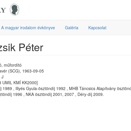
A magyar irodalom évkönyve
Galéria
Kapcsolat
sik Péter
ró, műfordító
avér (SCG), 1963-09-05
 J
8 UMIL KMÍ KK2000]
íj 1989 , Illyés Gyula-ösztöndíj 1992 , MHB Táncsics Alapítvány ösztönd
töndíj 1996 , NKA ösztöndíj 2001, 2007 , Déry-díj 2009.