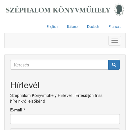
Ugrás
a
tartalomra
English
Italiano
Deutsch
Francais
Toggle
navigati
Keresés
űrlap
Keresés
Hírlevél
Széphalom Könyvműhely Hírlevél - Értesüljön friss
híreinkről elsőként!
E-mail
*