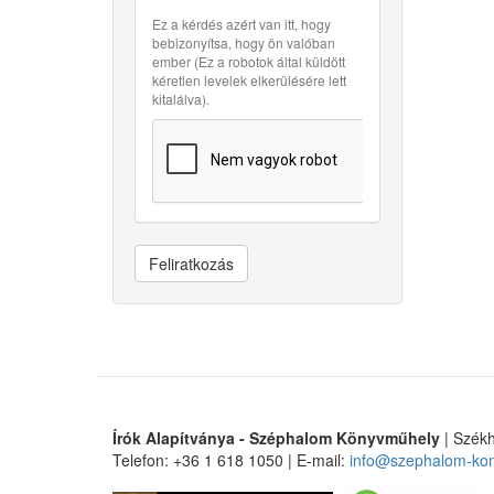
Ez a kérdés azért van itt, hogy
bebizonyítsa, hogy ön valóban
ember (Ez a robotok által küldött
kéretlen levelek elkerülésére lett
kitalálva).
Feliratkozás
Írók Alapítványa - Széphalom Könyvműhely
| Székh
Telefon: +36 1 618 1050 | E-mail:
info@szephalom-ko