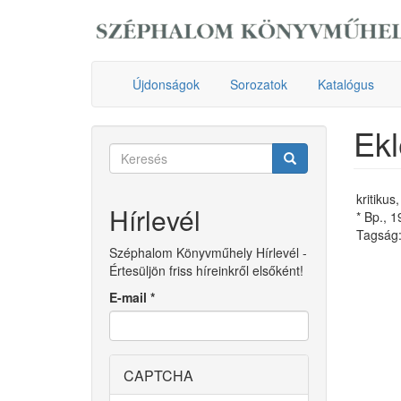
Ugrás
a
tartalomra
Újdonságok
Sorozatok
Katalógus
Ekl
Keresés
űrlap
Keresés
kritikus
Hírlevél
* Bp., 
Tagság:
Széphalom Könyvműhely Hírlevél -
Értesüljön friss híreinkről elsőként!
E-mail
*
CAPTCHA