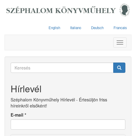
Ugrás
a
tartalomra
English
Italiano
Deutsch
Francais
Toggle
navigati
Keresés
űrlap
Keresés
Hírlevél
Széphalom Könyvműhely Hírlevél - Értesüljön friss
híreinkről elsőként!
E-mail
*