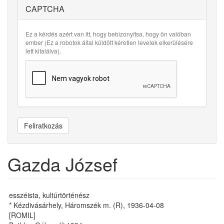
CAPTCHA
Ez a kérdés azért van itt, hogy bebizonyítsa, hogy ön valóban
ember (Ez a robotok által küldött kéretlen levelek elkerülésére
lett kitalálva).
Feliratkozás
Gazda József
esszéista, kultúrtörténész
* Kézdivásárhely, Háromszék m. (R), 1936-04-08
[ROMIL]