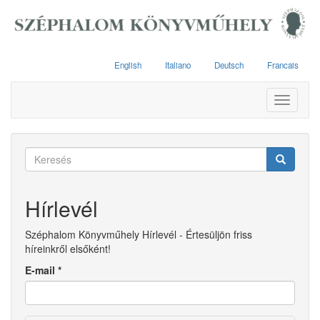
Ugrás
a
tartalomra
English
Italiano
Deutsch
Francais
Toggle
navigati
Keresés
űrlap
Keresés
Hírlevél
Széphalom Könyvműhely Hírlevél - Értesüljön friss
híreinkről elsőként!
E-mail
*