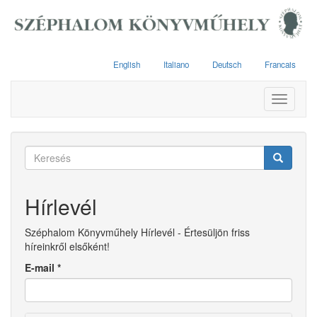
Ugrás
a
tartalomra
English
Italiano
Deutsch
Francais
Toggle
navigati
Keresés
űrlap
Keresés
Hírlevél
Széphalom Könyvműhely Hírlevél - Értesüljön friss
híreinkről elsőként!
E-mail
*