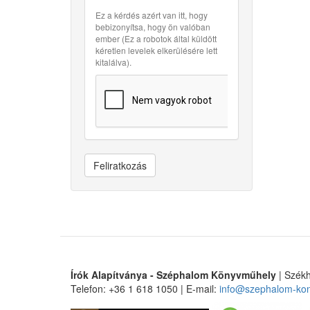
Ez a kérdés azért van itt, hogy
bebizonyítsa, hogy ön valóban
ember (Ez a robotok által küldött
kéretlen levelek elkerülésére lett
kitalálva).
Feliratkozás
Írók Alapítványa - Széphalom Könyvműhely
| Székh
Telefon: +36 1 618 1050 | E-mail:
info@szephalom-ko