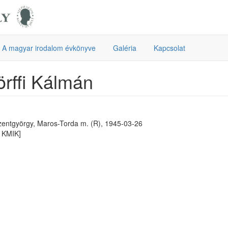
A magyar irodalom évkönyve
Galéria
Kapcsolat
rffi Kálmán
zentgyörgy, Maros-Torda m. (R), 1945-03-26
 KMIK]