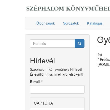
Ugrás
a
tartalomra
Újdonságok
Sorozatok
Katalógus
Gyö
Keresés
űrlap
Keresés
író
Hírlevél
* Erdős
[ROMIL
Széphalom Könyvműhely Hírlevél -
Értesüljön friss híreinkről elsőként!
E-mail
*
CAPTCHA