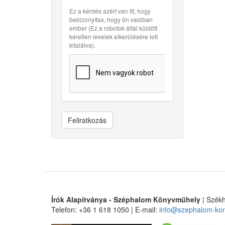
Ez a kérdés azért van itt, hogy
bebizonyítsa, hogy ön valóban
ember (Ez a robotok által küldött
kéretlen levelek elkerülésére lett
kitalálva).
Feliratkozás
Írók Alapítványa - Széphalom Könyvműhely
| Székh
Telefon: +36 1 618 1050 | E-mail:
info@szephalom-ko