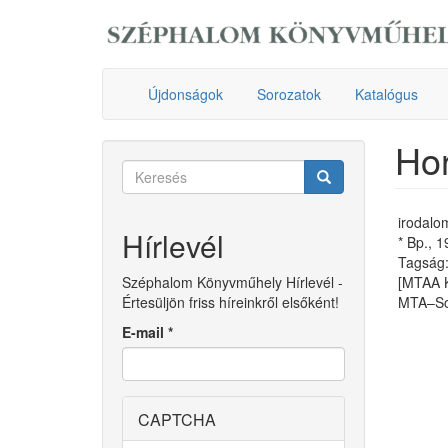
Ugrás
a
tartalomra
Újdonságok
Sorozatok
Katalógus
Hor
Keresés
űrlap
Keresés
irodalom
Hírlevél
* Bp., 
Tagság:
Széphalom Könyvműhely Hírlevél -
[MTAA 
Értesüljön friss híreinkről elsőként!
MTA–Sor
E-mail
*
CAPTCHA