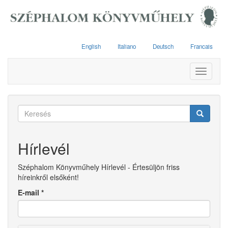
Ugrás
a
tartalomra
English
Italiano
Deutsch
Francais
Toggle
navigati
Keresés
űrlap
Keresés
Hírlevél
Széphalom Könyvműhely Hírlevél - Értesüljön friss
híreinkről elsőként!
E-mail
*