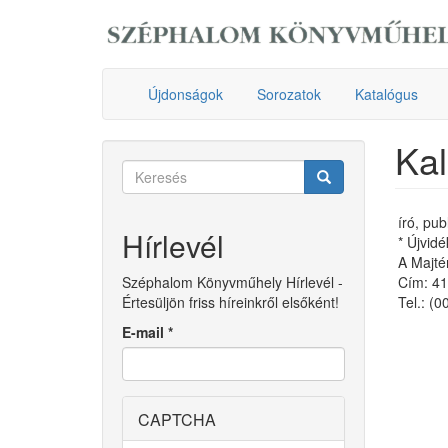
Ugrás
a
tartalomra
Újdonságok
Sorozatok
Katalógus
Kal
Keresés
űrlap
Keresés
író, publ
Hírlevél
* Újvid
A Majté
Széphalom Könyvműhely Hírlevél -
Cím: 41
Értesüljön friss híreinkről elsőként!
Tel.: (
E-mail
*
CAPTCHA