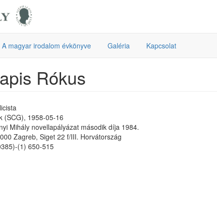
A magyar irodalom évkönyve
Galéria
Kapcsolat
apis Rókus
icista
ék (SCG), 1958-05-16
nyi Mihály novellapályázat második díja 1984.
000 Zagreb, Siget 22 f/III. Horvátország
00385)-(1) 650-515