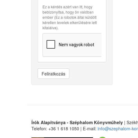
Ez a kérdés azért van itt, hogy
bebizonyítsa, hogy ön valóban
ember (Ez a robotok által küldött
kéretlen levelek elkerülésére lett
kitalálva).
Feliratkozás
Írók Alapítványa - Széphalom Könyvműhely
| Székh
Telefon: +36 1 618 1050 | E-mail:
info@szephalom-ko