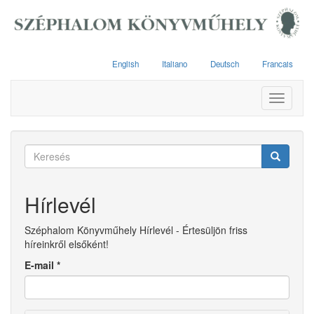
Ugrás
a
tartalomra
English
Italiano
Deutsch
Francais
Toggle
navigati
Keresés
űrlap
Keresés
Hírlevél
Széphalom Könyvműhely Hírlevél - Értesüljön friss
híreinkről elsőként!
E-mail
*